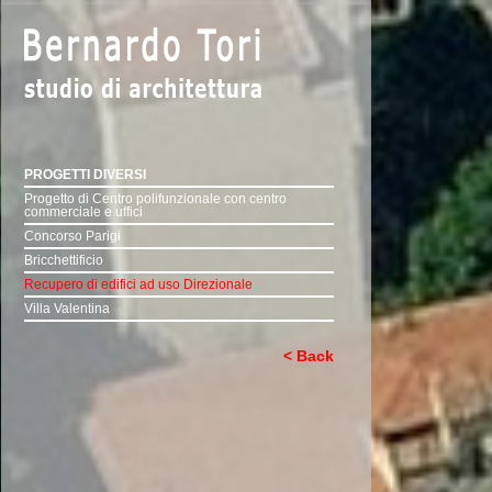
PROGETTI DIVERSI
Progetto di Centro polifunzionale con centro
commerciale e uffici
Concorso Parigi
Bricchettificio
Recupero di edifici ad uso Direzionale
Villa Valentina
< Back